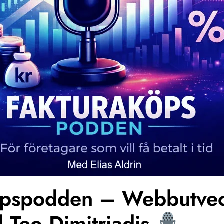
köpspodden – Webbutvec
d Teo Dimitriadis