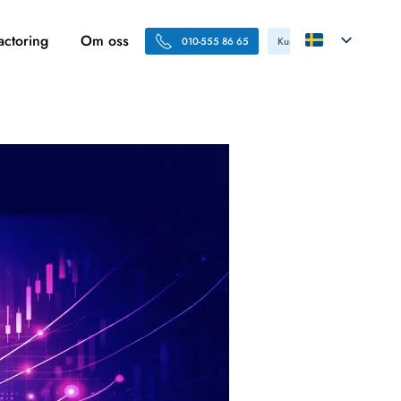
actoring
Om oss
010-555 86 65
Kundportal