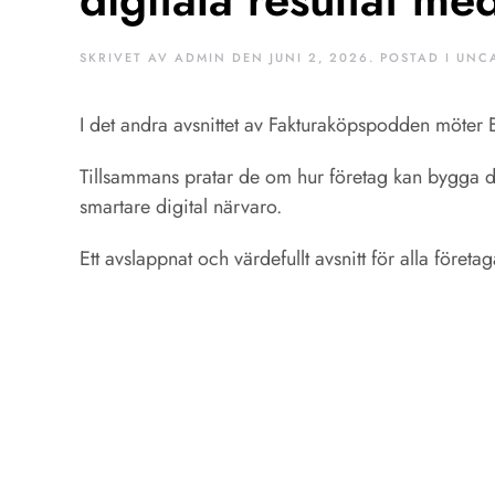
SKRIVET AV
ADMIN
DEN
JUNI 2, 2026
. POSTAD I
UNC
I det andra avsnittet av Fakturaköpspodden möter 
Tillsammans pratar de om hur företag kan bygga dig
smartare digital närvaro.
Ett avslappnat och värdefullt avsnitt för alla företag