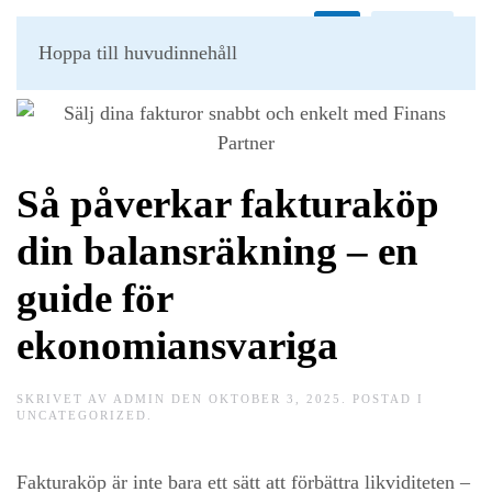
Kundportal
Hoppa till huvudinnehåll
Så påverkar fakturaköp
din balansräkning – en
guide för
ekonomiansvariga
SKRIVET AV
ADMIN
DEN
OKTOBER 3, 2025
. POSTAD I
UNCATEGORIZED
.
Fakturaköp är inte bara ett sätt att förbättra likviditeten –