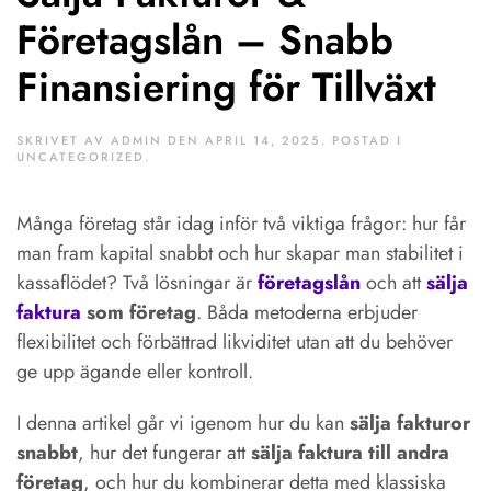
Företagslån – Snabb
Finansiering för Tillväxt
SKRIVET AV
ADMIN
DEN
APRIL 14, 2025
. POSTAD I
UNCATEGORIZED
.
Många företag står idag inför två viktiga frågor: hur får
man fram kapital snabbt och hur skapar man stabilitet i
kassaflödet? Två lösningar är
företagslån
och att
sälja
faktura
som företag
. Båda metoderna erbjuder
flexibilitet och förbättrad likviditet utan att du behöver
ge upp ägande eller kontroll.
I denna artikel går vi igenom hur du kan
sälja fakturor
snabbt
, hur det fungerar att
sälja faktura till andra
företag
, och hur du kombinerar detta med klassiska